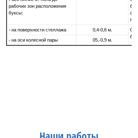
рабочих зон расположения
бук
буксы:
оси
па
- на поверхности стеллажа
0,4-0,6 м.
Съе
бук
- на оси колесной пары
05,-0,9 м.
Наши работы