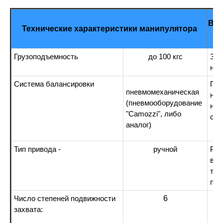
Вы
Технические характеристики манипулятора
Грузоподъемность
до 100 кгс
Зах
на 
Система балансировки
Под
пневмомеханическая
над
(пневмооборудование
нос
"Camozzi", либо
сте
аналог)
Тип привода -
ручной
Раз
в г
тал
пол
6
Число степеней подвижности
захвата: